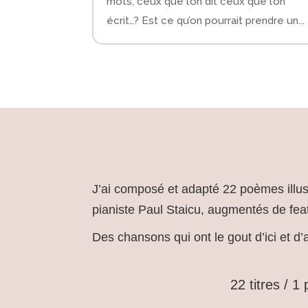
mots, ceux que l’on dit ceux que l’on
écrit…? Est ce qu’on pourrait prendre un...
J’ai composé et adapté 22 poèmes illust
pianiste
Paul Staicu
, augmentés de fea
Des chansons qui ont le gout d’ici et d
22 titres / 