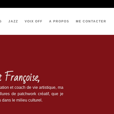
G
JAZZ
VOIX OFF
A PROPOS
ME CONTACTER
t Françoise,
éation et coach de vie artistique, ma
llures de patchwork créatif, que je
 dans le milieu culturel.